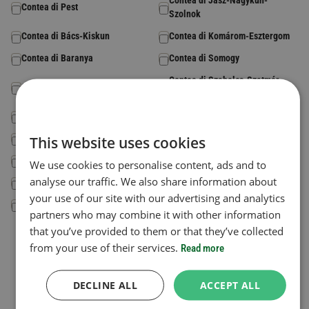
Contea di Jász-Nagykun-
Contea di Pest
Szolnok
Contea di Bács-Kiskun
Contea di Komárom-Esztergom
Contea di Baranya
Contea di Somogy
Contea di Szabolcs-Szatmár-
Contea di Békés
Bereg
Contea di Csongrád-Csanád
Contea di Tolna
Contea di Fejér
This website uses cookies
Contea di Vas
Contea di Győr-Moson-Sopron
Contea di Veszprém
We use cookies to personalise content, ads and to
analyse our traffic. We also share information about
Contea di Hajdú-Bihar
Contea di Zala
your use of our site with our advertising and analytics
Contea di Heves
partners who may combine it with other information
that you’ve provided to them or that they’ve collected
Codice paese
*
from your use of their services.
Read more
Il Paese di immatricolazione del veicolo.
Selezionare un Paese
DECLINE ALL
ACCEPT ALL