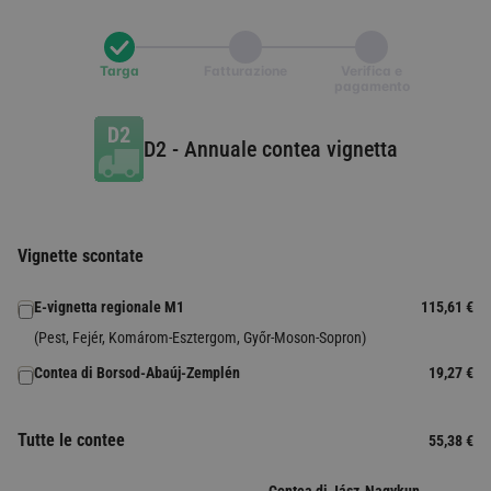
Targa
Fatturazione
Verifica e
pagamento
D2
-
Annuale contea vignetta
Vignette scontate
E-vignetta regionale M1
115,61 €
(Pest, Fejér, Komárom-Esztergom, Győr-Moson-Sopron)
Contea di Borsod-Abaúj-Zemplén
19,27 €
Tutte le contee
55,38 €