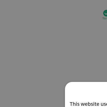
Ta
This website us