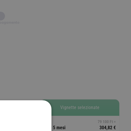
e pagamento
Vignette selezionate
79 100 Ft =
D2 - 5 mesi
304,82 €