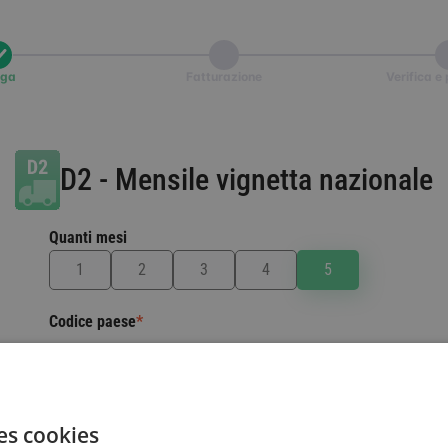
rga
Fatturazione
Verifica 
D2
-
Mensile vignetta nazionale
Quanti mesi
Codice paese
*
Il Paese di immatricolazione del veicolo.
Selezionare un Paese
es cookies
Numero di targa
*