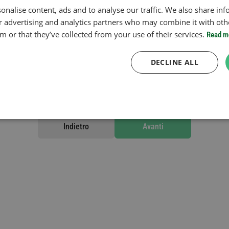
onalise content, ads and to analyse our traffic. We also share in
ur advertising and analytics partners who may combine it with oth
 or that they’ve collected from your use of their services.
Read m
Periodo di validità
DECLINE ALL
aggiungere un altro bollo
Indietro
Avanti