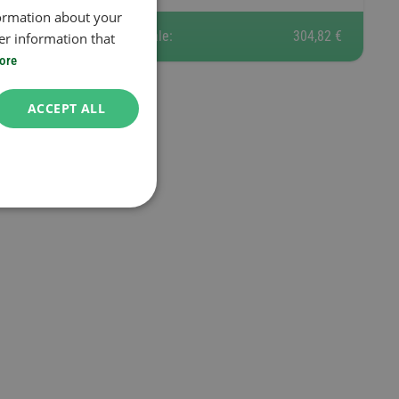
formation about your
Totale:
304,82 €
er information that
ore
ACCEPT ALL