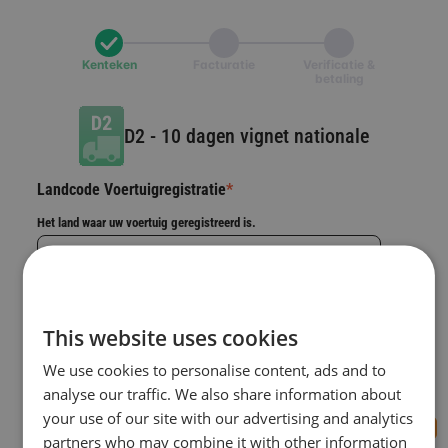
Kenteken
Facturatie
Verificatie &
betaling
D2
-
10 dagen vignet nationale
Landcode Voertuigregistratie
*
Het land waar uw voertuig geregistreerd is.
Selecteer een land
Nummerplaat
*
This website uses cookies
We use cookies to personalise content, ads and to
Geldigheidsperiode
analyse our traffic. We also share information about
your use of our site with our advertising and analytics
partners who may combine it with other information