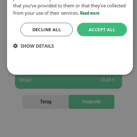
that you’ve provided to them or that they’ve collected
from your use of their services.
Read more
voeg nog een vignet toe
DECLINE ALL
ACCEPT ALL
Geselecteerde vignetten
SHOW DETAILS
10 040 Ft =
D2 - 1 week
38,69 €
Totaal:
38,69 €
Terug
Volgende