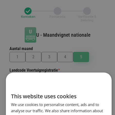
Kenteken
Facturatie
Verificatie &
betaling
U
-
Maandvignet nationale
Aantal maand
Landcode Voertuigregistratie
*
Het land waar uw voertuig geregistreerd is.
Selecteer een land
This website uses cookies
Nummerplaat
*
We use cookies to personalise content, ads and to
analyse our traffic. We also share information about