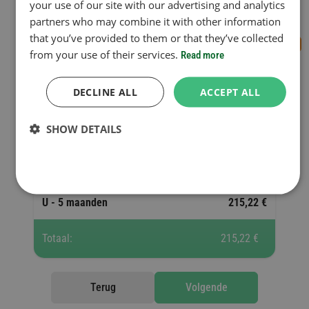
your use of our site with our advertising and analytics
Geldigheidsperiode
partners who may combine it with other information
that you’ve provided to them or that they’ve collected
from your use of their services.
Read more
DECLINE ALL
voeg nog een vignet toe
ACCEPT ALL
SHOW DETAILS
Geselecteerde vignetten
55 850 Ft =
U - 5 maanden
215,22 €
Totaal:
215,22 €
Terug
Volgende