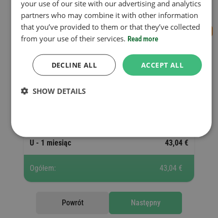
your use of our site with our advertising and analytics
Okres ważności
partners who may combine it with other information
that you’ve provided to them or that they’ve collected
from your use of their services.
Read more
DECLINE ALL
Dodać kolejną winietę
ACCEPT ALL
SHOW DETAILS
Wybrane winiety
11 170 Ft =
U - 1 miesiąc
43,04 €
Ogółem:
43,04 €
Powrót
Następny