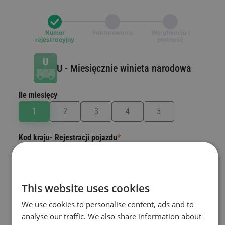
Numer
Fakturowanie
Weryfikacja i
rejestracyjny
płatność
U
-
Miesięcznie winieta narodowa
Ile miesięcy
Kod kraju- Rejestracji pojazdu
*
Kraj, w którym pojazd jest zarejestrowany.
Wybierz kraj
This website uses cookies
Numer tablicy rejestracyjnej
*
We use cookies to personalise content, ads and to
analyse our traffic. We also share information about