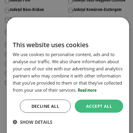
Județul Pest
Județul Jász-Nagykun-Szolnok
Județul Bács-Kiskun
Județul Komárom-Esztergom
Județul Baranya
Județul Somogy
Județul Szabolcs-Szatmár-
Județul Békés
Bereg
This website uses cookies
Județul Csongrád-Csanád
Județul Tolna
Județul Fejér
We use cookies to personalise content, ads and to
Județul Vas
analyse our traffic. We also share information about
Județul Győr-Moson-Sopron
Județul Veszprém
your use of our site with our advertising and analytics
Județul Hajdú-Bihar
Județul Zala
partners who may combine it with other information
Județul Heves
that you’ve provided to them or that they’ve collected
from your use of their services.
Read more
Codul de țară
*
DECLINE ALL
ACCEPT ALL
Țara în care este înmatriculat vehiculul.
Selectează o tară
SHOW DETAILS
Numărul plăcuței de înmatriculare
*