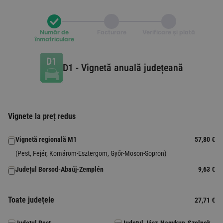
Număr de
Facturare
Verificare și plată
înmatriculare
D1
-
Vignetă anuală județeană
Vignete la preț redus
Vignetă regională M1
57,80 €
(Pest, Fejér, Komárom-Esztergom, Győr-Moson-Sopron)
Județul Borsod-Abaúj-Zemplén
9,63 €
Toate județele
27,71 €