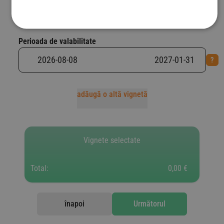
Perioada de valabilitate
adăugă o altă vignetă
Vignete selectate
Total:
0,00 €
înapoi
Următorul