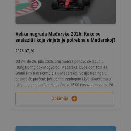
Velika nagrada Mađarske 2026: Kako se
snalaziti i koja vinjeta je potrebna u Mađarskoj?
2026.07.20.
Od 24. do 26. jula 2026, bruj motora ponovo će ispuniti
Hungaroring dok Mogyoród, Mađarska, bude domaćin 41.
Grand Prix trke Formule 1 u Mađarskoj. Sesiјe treninga u
petak biće praćene još jednim treningom i kvalifikacijama u
subotu, pre nego što trka počne u 15:00 časova u nedelju, 26.
jula.
Opširnije