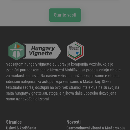
Starije vesti
Vebsajtom hungary-vignette.eu upravlja kompanija Voxinfo, koja je
zvanični partner kompanije Nemzeti Mobilfizet za prodaju onlajn vinjete
za mađarske puteve. Na našem vebsajtu možete kupiti samo e-vinjetu,
odnosno nalepnicu za autoput koja važi samo u Mađarskoj. Slike i
tekstualni sadržaj dostupni na ovoj veb stranici intelektualna su svojina
sajta hungary-vignette.eu, stoga je njihova dalja upotreba dozvoljena
samo uz navođenje izvora!
Stranice
Novosti
Uslovi & korišćenja
Četvorodnevni vikend u Mađarskoj u