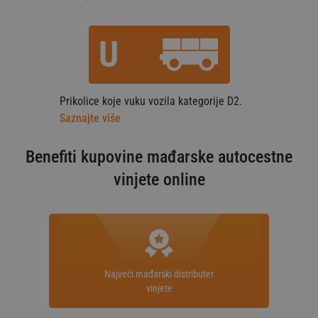
Prikolice koje vuku vozila kategorije D2.
Saznajte više
Benefiti kupovine mađarske autocestne
vinjete online
Najveći mađarski distributer
vinjete