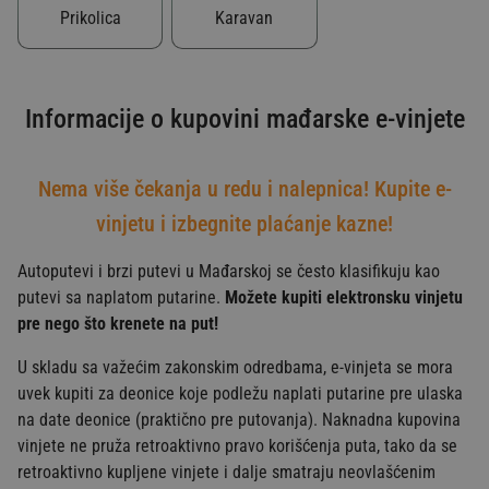
Prikolica
Karavan
Informacije o kupovini mađarske e-vinjete
Nema više čekanja u redu i nalepnica! Kupite e-
vinjetu i izbegnite plaćanje kazne!
Autoputevi i brzi putevi u Mađarskoj se često klasifikuju kao
putevi sa naplatom putarine.
Možete kupiti elektronsku vinjetu
pre nego što krenete na put!
U skladu sa važećim zakonskim odredbama, e-vinjeta se mora
uvek kupiti za deonice koje podležu naplati putarine pre ulaska
na date deonice (praktično pre putovanja). Naknadna kupovina
vinjete ne pruža retroaktivno pravo korišćenja puta, tako da se
retroaktivno kupljene vinjete i dalje smatraju neovlašćenim