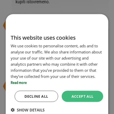
kupiti istovremeno.
Godišnja
Godišnja e-vinjeta:
This website uses cookies
Ova vinjeta važi od trenutka kupovine do ponoći
We use cookies to personalise content, ads and to
31. januara naredne godine. Godišnja vinjeta važi
analyse our traffic. We also share information about
od trenutka kupovine i ne pruža retroaktivno
your use of our site with our advertising and
pravo na korišćenje autoputa.
analytics partners who may combine it with other
information that you’ve provided to them or that
they’ve collected from your use of their services.
Nekoliko
Read more
Vinjeta za nekoliko meseci
meseci
DECLINE ALL
ACCEPT ALL
Ovo se odnosi na kupovinu kombinacije
SHOW DETAILS
mesečnih vinjeta za 2,3,4 ili 5 meseci. Važi za sve