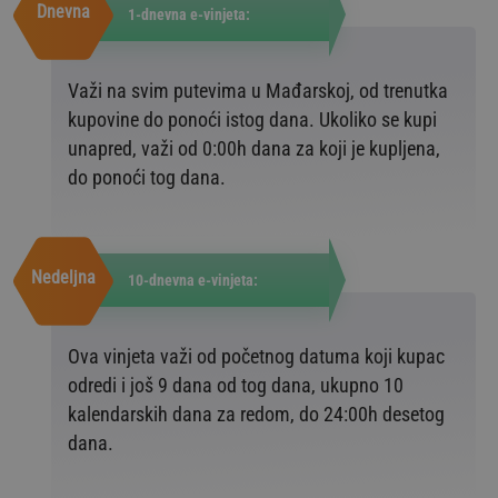
Dnevna
1-dnevna e-vinjeta:
Važi na svim putevima u Mađarskoj, od trenutka
kupovine do ponoći istog dana. Ukoliko se kupi
unapred, važi od 0:00h dana za koji je kupljena,
do ponoći tog dana.
Nedeljna
10-dnevna e-vinjeta:
Ova vinjeta važi od početnog datuma koji kupac
odredi i još 9 dana od tog dana, ukupno 10
kalendarskih dana za redom, do 24:00h desetog
dana.