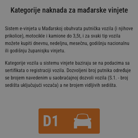
Kategorije naknada za mađarske vinjete
Sistem e-vinjeta u Mađarskoj obuhvata putnička vozila (i njihove
prikolice), motocikle i kamione do 3,5t, i za svaki tip vozila
možete kupiti dnevnu, nedeljnu, mesečnu, godišnju nacionalnu
ili godišnju županisjku vinjetu.
Kategorije vozila u sistemu vinjete baziraju se na podacima sa
sertifikata o registraciji vozila. Dozvoljeni broj putnika određuje
se brojem navedenim u saobraćajnoj dozvoli vozila (S.1. - broj
sedišta uključujući vozača) a ne brojem vidljivih sedišta.