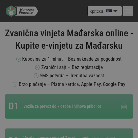
српски
Zvanična vinjeta Mađarska online -
Kupite e-vinjetu za Mađarsku
Kupovina za 1 minut – Bez naknade za pogodnost
Zvanični sajt – Bez registracije
SMS potvrda – Trenutna važnost
Brzo plaćanje – Platna kartica, Apple Pay, Google Pay
D1
Vozila za prevoz do 7 osoba i njihove prikolice
Vozila za prevoz više od 7 osoba, teretna vozila težine