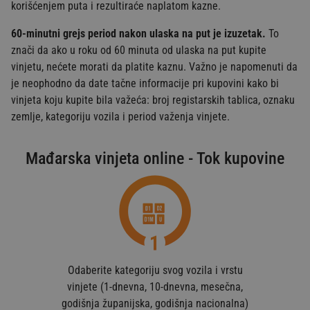
korišćenjem puta i rezultiraće naplatom kazne.
60-minutni grejs period nakon ulaska na put je izuzetak.
To
znači da ako u roku od 60 minuta od ulaska na put kupite
vinjetu, nećete morati da platite kaznu. Važno je napomenuti da
je neophodno da date tačne informacije pri kupovini kako bi
vinjeta koju kupite bila važeća: broj registarskih tablica, oznaku
zemlje, kategoriju vozila i period važenja vinjete.
Mađarska vinjeta online - Tok kupovine
Odaberite kategoriju svog vozila i vrstu
vinjete (1-dnevna, 10-dnevna, mesečna,
godišnja županijska, godišnja nacionalna)