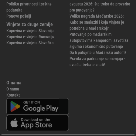
Politika privatnosti i zaštite
avgustu 2026: šta treba da proverite
podataka
pre putovanja?
Ponovo pošalji
Velika nagrada Mađarske 2026:
Kako se snalaziti i koja vinjeta je
Vinjete za druge zemlje
potrebna u Mađarskoj?
Kupovina e-vinjete Slovenija
Putovanje po mađarskim
Kupovina e-vinjete Rumuniju
autoputevima kamperom: saveti za
Kupovina e-vinjete Slovačka
sigurno i ekonomično putovanje
Da li putujete u Mađarsku autom?
Pravila za parkiranje se menjaju -
evo šta trebate znati!
O nama
O nama
Kontakt