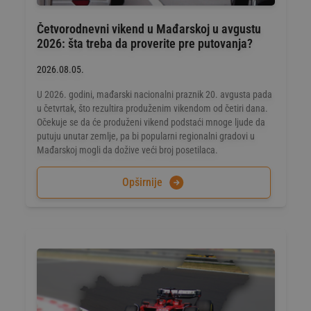
Četvorodnevni vikend u Mađarskoj u avgustu
2026: šta treba da proverite pre putovanja?
2026.08.05.
U 2026. godini, mađarski nacionalni praznik 20. avgusta pada
u četvrtak, što rezultira produženim vikendom od četiri dana.
Očekuje se da će produženi vikend podstaći mnoge ljude da
putuju unutar zemlje, pa bi popularni regionalni gradovi u
Mađarskoj mogli da dožive veći broj posetilaca.
Opširnije