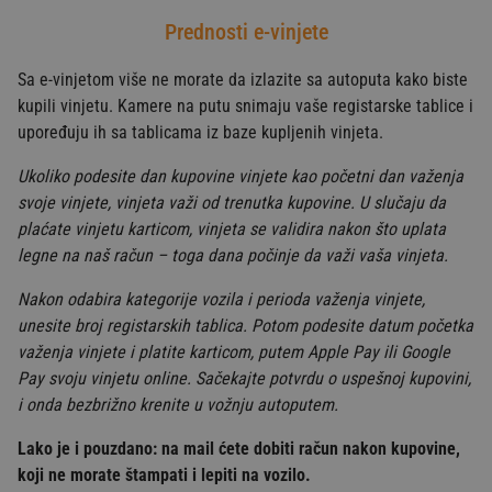
Prednosti e-vinjete
Sa e-vinjetom više ne morate da izlazite sa autoputa kako biste
kupili vinjetu. Kamere na putu snimaju vaše registarske tablice i
upoređuju ih sa tablicama iz baze kupljenih vinjeta.
Ukoliko podesite dan kupovine vinjete kao početni dan važenja
svoje vinjete, vinjeta važi od trenutka kupovine. U slučaju da
plaćate vinjetu karticom, vinjeta se validira nakon što uplata
legne na naš račun – toga dana počinje da važi vaša vinjeta.
Nakon odabira kategorije vozila i perioda važenja vinjete,
unesite broj registarskih tablica. Potom podesite datum početka
važenja vinjete i platite karticom, putem Apple Pay ili Google
Pay svoju vinjetu online. Sačekajte potvrdu o uspešnoj kupovini,
i onda bezbrižno krenite u vožnju autoputem.
Lako je i pouzdano: na mail ćete dobiti račun nakon kupovine,
koji ne morate štampati i lepiti na vozilo.