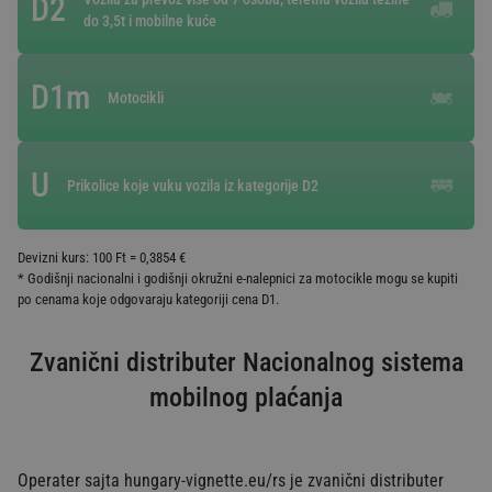
D2
do 3,5t i mobilne kuće
D1m
Motocikli
U
Prikolice koje vuku vozila iz kategorije D2
Devizni kurs: 100 Ft = 0,3854 €
* Godišnji nacionalni i godišnji okružni e-nalepnici za motocikle mogu se kupiti
po cenama koje odgovaraju kategoriji cena D1.
Zvanični distributer Nacionalnog sistema
mobilnog plaćanja
Operater sajta hungary-vignette.eu/rs je zvanični distributer