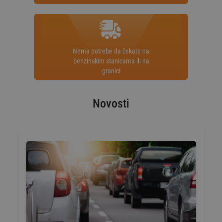
Nema potrebe da čekate na
benzinskim stanicama ili na
granici
Novosti