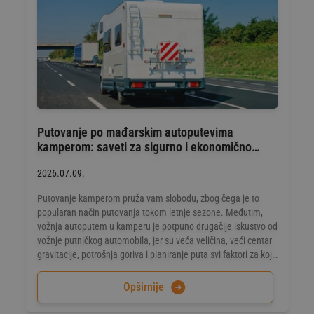
Putovanje po mađarskim autoputevima
kamperom: saveti za sigurno i ekonomično
putovanje
2026.07.09.
Putovanje kamperom pruža vam slobodu, zbog čega je to
popularan način putovanja tokom letnje sezone. Međutim,
vožnja autoputem u kamperu je potpuno drugačije iskustvo od
vožnje putničkog automobila, jer su veća veličina, veći centar
gravitacije, potrošnja goriva i planiranje puta svi faktori za koje
vredi pripremiti se unapred.
Opširnije