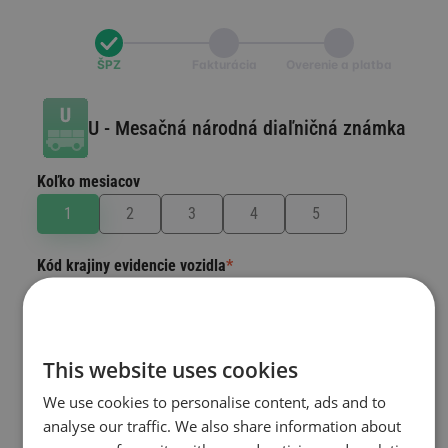
ŠPZ
Fakturácia
Overenie a platba
U
-
Mesačná národná diaľničná známka
Koľko mesiacov
Kód krajiny evidencie vozidla
*
Krajina, v ktorej vaše vozidlo registrované.
Vyberte krajinu
This website uses cookies
Číslo evidenčného čísla
*
We use cookies to personalise content, ads and to
analyse our traffic. We also share information about