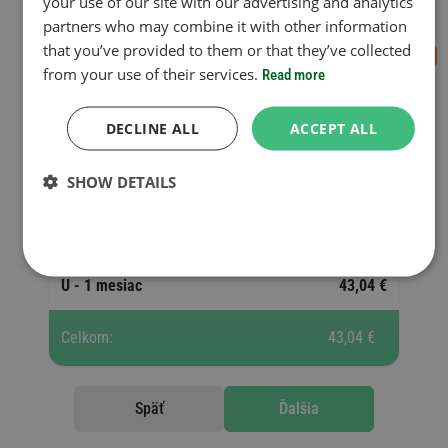
your use of our site with our advertising and analytics
Obdobie platnosti
partners who may combine it with other information
that you’ve provided to them or that they’ve collected
from your use of their services.
Read more
Pridajte ďalšiu diaľničnú známku
DECLINE ALL
ACCEPT ALL
SHOW DETAILS
Vybrané diaľničné známky
11 170 Ft =
U - 1 mesiac
43,04 €
Celkom:
43,04 €
Späť
Ďalšia