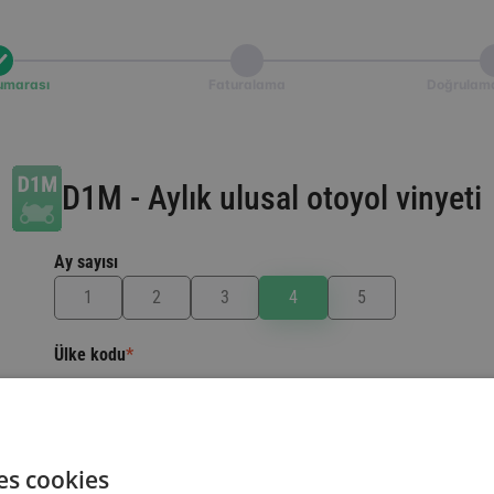
umarası
Faturalama
Doğrulam
D1M
-
Aylık ulusal otoyol vinyeti
Ay sayısı
Ülke kodu
*
Aracınızın kayıtlı olduğu ülke.
Bir Ülke Seçin
es cookies
Plaka numarası
*