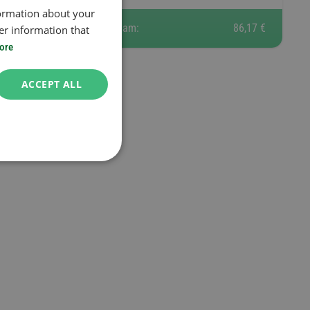
formation about your
Toplam:
86,17 €
er information that
ore
ACCEPT ALL