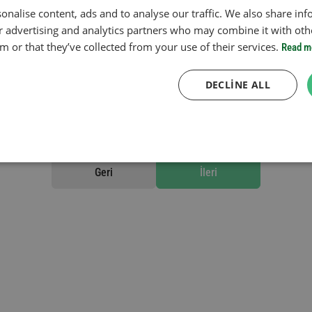
onalise content, ads and to analyse our traffic. We also share in
ur advertising and analytics partners who may combine it with oth
 or that they’ve collected from your use of their services.
Read m
Geçerlilik süresi
DECLINE ALL
başka bir vinyet ekle
Geri
İleri