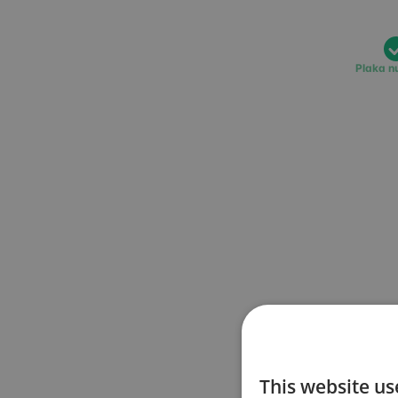
Plaka n
This website us