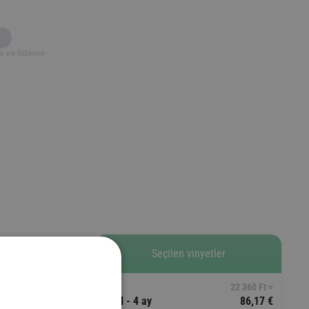
a ve ödeme
Seçilen vinyetler
22 360 Ft =
D1M - 4 ay
86,17 €